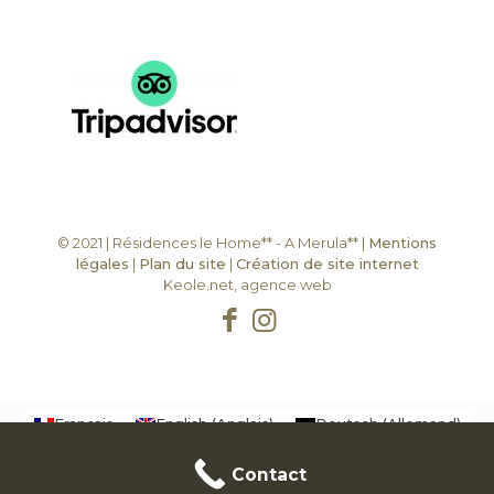
© 2021 | Résidences le Home** - A Merula** |
Mentions
légales
|
Plan du site
|
Création de site internet
Keole.net, agence web
Français
English
(
Anglais
)
Deutsch
(
Allemand
)
Contact
Italiano
(
Italien
)
Contact