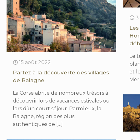
3
Les
Hom
déb
Le 
15 août 2022
plan
et l
Partez à la découverte des villages
Meru
de Balagne
La Corse abrite de nombreux trésors à
découvrir lors de vacances estivales ou
lors d’un court séjour. Parmi eux, la
Balagne, région des plus
authentiques de
[…]