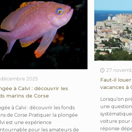
27 novemb
 décembre 2025
Faut-il loue
vacances à C
ngée à Calvi : découvrir les
ds marins de Corse
Lorsqu’on pré
une question
gée à Calvi : découvrir les fonds
systématiquem
ns de Corse Pratiquer la plongée
voiture pour 
lvi est une expérience
réponse dépe
ontournable pour les amateurs de