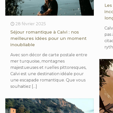
Les
inc
lon
28 février 2025
Calv
Séjour romantique à Calvi : nos
pas 
meilleures idées pour un moment
cita
inoubliable
ryt
Avec son décor de carte postale entre
mer turquoise, montagnes
majestueuses et ruelles pittoresques,
Calvi est une destination idéale pour
une escapade romantique. Que vous
souhaitiez
[…]