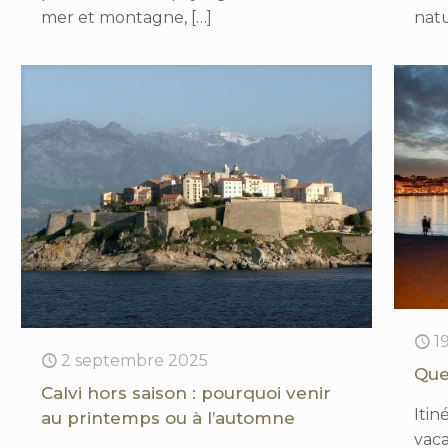
mer et montagne,
[…]
nat
1
2 septembre 2025
Que
Calvi hors saison : pourquoi venir
Itin
au printemps ou à l’automne
vac