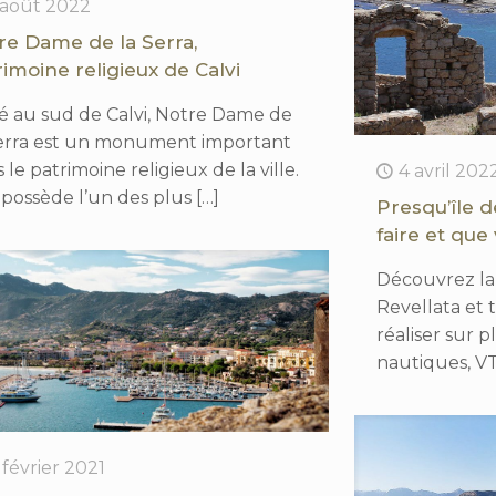
 août 2022
re Dame de la Serra,
rimoine religieux de Calvi
é au sud de Calvi, Notre Dame de
Serra est un monument important
 le patrimoine religieux de la ville.
4 avril 202
 possède l’un des plus
[…]
Presqu’île d
faire et que 
Découvrez la 
Revellata et t
réaliser sur p
nautiques, V
1 février 2021