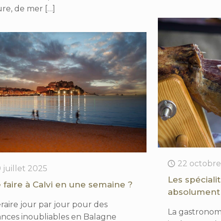
ure, de mer
[…]
22 octobre
9 juillet 2025
Les spéciali
 faire à Calvi en une semaine ?
absolument
éraire jour par jour pour des
La gastronomi
ances inoubliables en Balagne