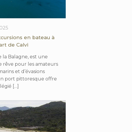
2025
xcursions en bateau à
art de Calvi
e la Balagne, est une
e rêve pour les amateurs
arins et d’évasions
n port pittoresque offre
ilégié
[…]