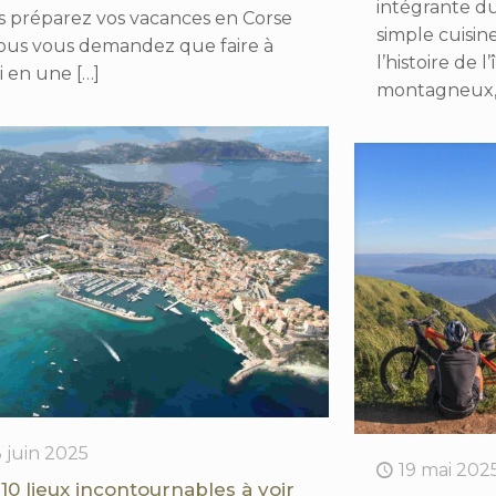
intégrante d
s préparez vos vacances en Corse
simple cuisine
vous vous demandez que faire à
l’histoire de l’
i en une
[…]
montagneux, s
3 juin 2025
19 mai 202
 10 lieux incontournables à voir