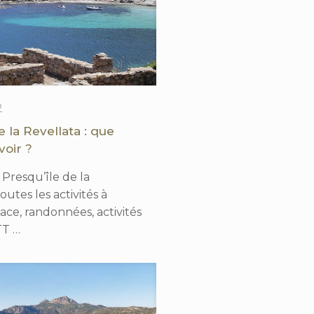
2
e la Revellata : que
voir ?
Presqu’île de la
outes les activités à
lace, randonnées, activités
TT …