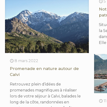
5
Not
pat
Situ
la 
dans
Elle
8 mars 2022
Promenade en nature autour de
Calvi
Retrouvez plein d’idées de
promenades magnifiques à réaliser
lors de votre séjour à Calvi, balades le
1
long de la côte, randonnées en