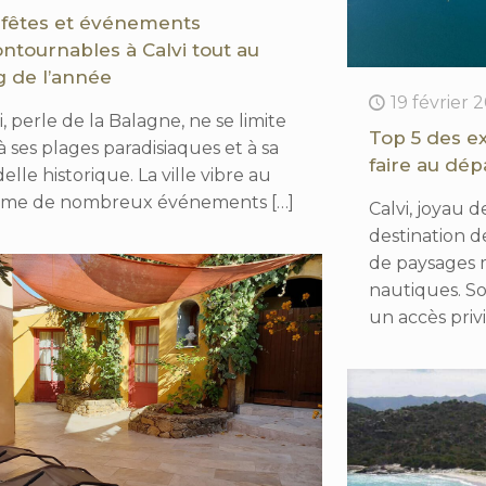
 fêtes et événements
ontournables à Calvi tout au
g de l’année
19 février 
i, perle de la Balagne, ne se limite
Top 5 des e
à ses plages paradisiaques et à sa
faire au dép
delle historique. La ville vibre au
hme de nombreux événements
[…]
Calvi, joyau d
destination d
de paysages m
nautiques. So
un accès priv