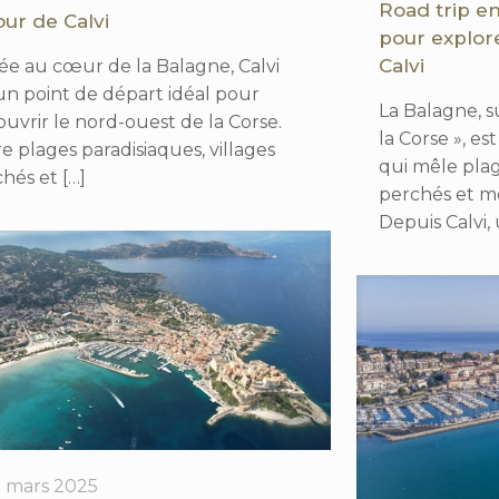
Road trip en
our de Calvi
pour explore
Calvi
ée au cœur de la Balagne, Calvi
un point de départ idéal pour
La Balagne, 
uvrir le nord-ouest de la Corse.
la Corse », e
e plages paradisiaques, villages
qui mêle plag
chés et
[…]
perchés et m
Depuis Calvi, 
5 mars 2025