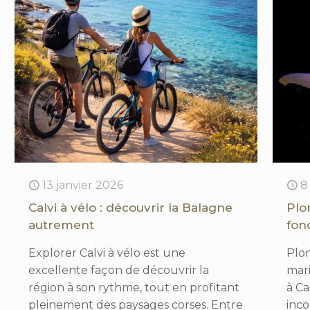
13 janvier 2026
8
Calvi à vélo : découvrir la Balagne
Plo
autrement
fon
Explorer Calvi à vélo est une
Plon
excellente façon de découvrir la
mari
région à son rythme, tout en profitant
à Ca
pleinement des paysages corses. Entre
inc