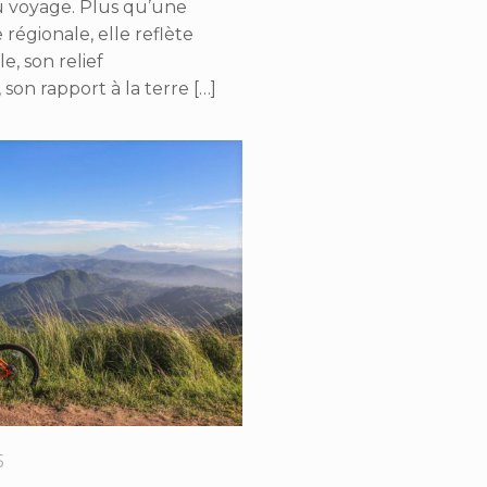
u voyage. Plus qu’une
 régionale, elle reflète
île, son relief
on rapport à la terre
[…]
5