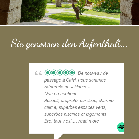
Sie genossen den Aufenthalt...
De nouveau de
passage à Calvi, nous sommes
retournés au « Home ».
Que du bonheur.
Accueil, propreté, services, charme,
calme, superbes espaces verts,
superbes piscines et logements
Bref tout y est.
… read more