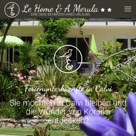
Ferienunterkuenfte in Calvi
Sie möchten in Calvi bleiben und
die Wunder von Korsika
entdecken?